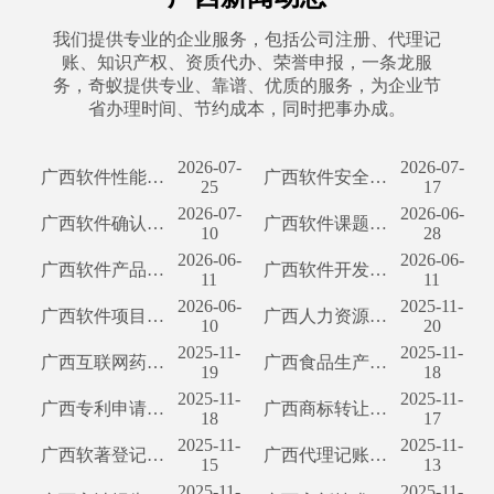
我们提供专业的企业服务，包括公司注册、代理记
账、知识产权、资质代办、荣誉申报，一条龙服
务，奇蚁提供专业、靠谱、优质的服务，为企业节
省办理时间、节约成本，同时把事办成。
2026-07-
2026-07-
广西软件性能测试报告解析——公司技术实力展示
广西软件安全测试深度解析——护航企业信息安全管理
25
17
2026-07-
2026-06-
广西软件确认测试服务——确保品质卓越
广西软件课题结题验收测试报告详细解析
10
28
2026-06-
2026-06-
广西软件产品登记测试的专业服务提供商 一、提纲
广西软件开发项目软件测试报告解读
11
11
2026-06-
2025-11-
广西软件项目验收测试报告详解
广西人力资源许可证代办流程及费用详解
10
20
2025-11-
2025-11-
广西互联网药品许可证代办流程及费用概述
广西食品生产许可证代办流程及费用详解
19
18
2025-11-
2025-11-
广西专利申请代办流程及费用解析
广西商标转让代办流程及费用详解
18
17
2025-11-
2025-11-
广西软著登记代办流程及费用详解
广西代理记账代办流程及费用详解
15
13
2025-11-
2025-11-