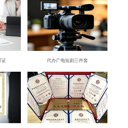
可证
代办广电短剧三件套