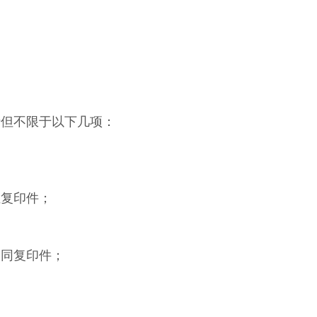
；
括但不限于以下几项：
证复印件；
合同复印件；